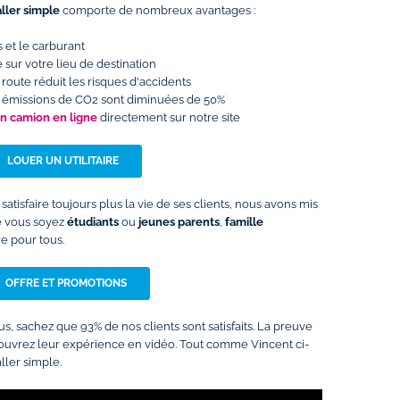
aller simple
comporte de nombreux avantages :
 et le carburant
 sur votre lieu de destination
 route réduit les risques d'accidents
les émissions de CO2 sont diminuées de 50%
un camion en ligne
directement sur notre site
LOUER UN UTILITAIRE
satisfaire toujours plus la vie de ses clients, nous avons mis
ue vous soyez
étudiants
ou
jeunes parents
,
famille
fre pour tous.
OFFRE ET PROMOTIONS
s, sachez que 93% de nos clients sont satisfaits. La preuve
ouvrez leur expérience en vidéo. Tout comme Vincent ci-
aller simple.