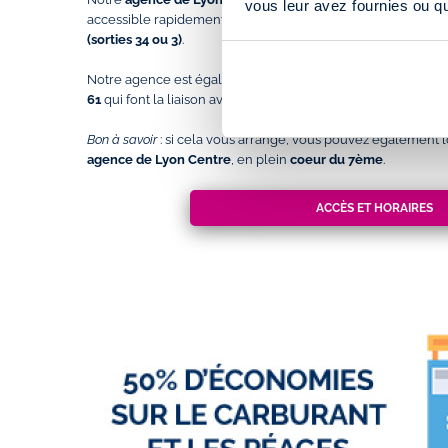
vous leur avez fournies ou qu'
accessible rapidement par le
Périphérique Nord (sortie 2 – 
(sorties 34 ou 3)
.
Notre agence est également accessible en transports en 
61
qui font la liaison avec l
a gare de Vaise en moins de 10 m
Bon à savoir
: si cela vous arrange, vous pouvez également lo
agence de Lyon Centre
, en plein
coeur du 7ème
.
ACCÈS ET HORAIRES