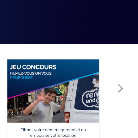
Filmez votre déménagement et on
L
rembourse votre location*