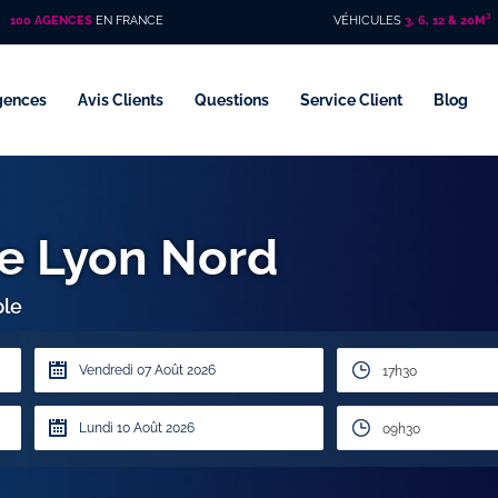
100 AGENCES
EN FRANCE
VÉHICULES
3, 6, 12 & 20M³
gences
Avis Clients
Questions
Service Client
Blog
re Lyon Nord
ple
17h30
09h30