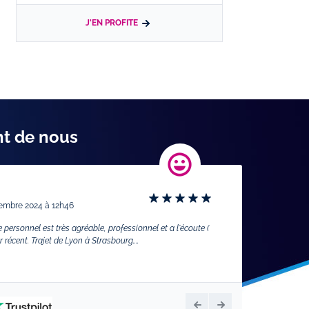
J'EN PROFITE
nt de nous
Une location sa
embre 2024 à 12h46
Par
Paul-Lyon- Scien
18h04
 personnel est très agréable, professionnel et a l'écoute (
 récent. Trajet de Lyon à Strasbourg....
Aucune surprise ni a l
véhicule quasi neuf Tr