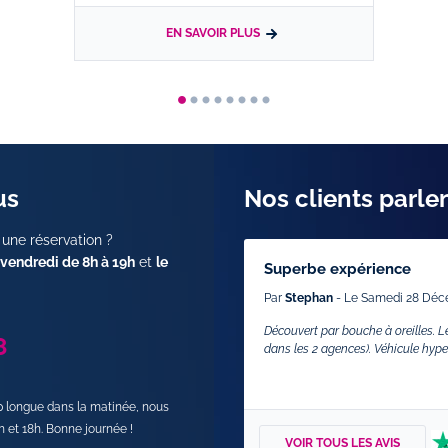
EN SAVOIR PLUS
us
Nos clients parle
 une réservation ?
 vendredi de 8h à 19h
et
le
Superbe expérience
Par
Stephan
- Le Samedi 28 Déc
Découvert par bouche à oreilles. Le
8
dans les 2 agences). Véhicule hyper
op longue dans la matinée, nous
h et 18h. Bonne journée !
VOIR TOUS LES AVIS