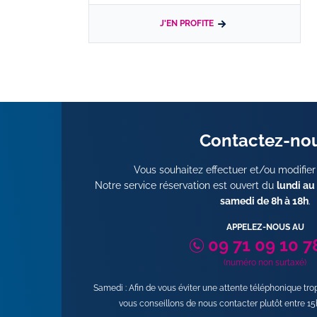
J'EN PROFITE
Contactez-no
Vous souhaitez effectuer et/ou modifier
Notre service réservation est ouvert du
lundi au
samedi de 8h à 18h
.
APPELEZ-NOUS AU
09 71 09 10 7
(numéro non surtaxé)
Samedi : Afin de vous éviter une attente téléphonique tr
vous conseillons de nous contacter plutôt entre 15