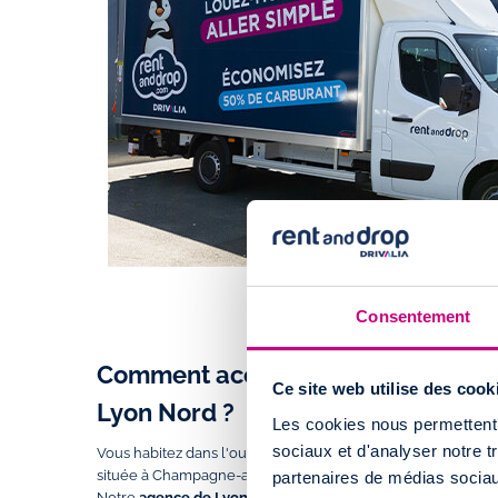
Consentement
Comment accéder à l'agence de loca
Ce site web utilise des cook
Lyon Nord ?
Les cookies nous permettent d
sociaux et d'analyser notre t
Vous habitez dans l'ouest lyonnais et chercher à louer un
située à Champagne-au-Mont-d'Or, est à moins de
20 minut
partenaires de médias sociaux
Notre
agence de Lyon Nord
se situe le long de la D306 (av