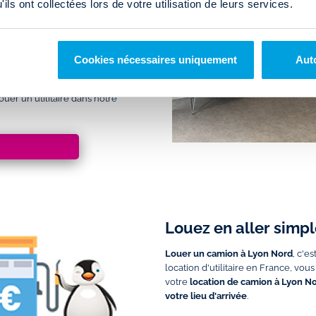
ils ont collectées lors de votre utilisation de leurs services.
Porte de Vaise)
ou l'autoroute
A6
commun avec les
lignes de bus 21 et
Cookies nécessaires uniquement
Auto
inutes
.
uer un utilitaire dans notre
Louez en aller simpl
Louer un camion à Lyon Nord
, c'e
location d'utilitaire en France, vo
votre
location de camion à Lyon N
votre lieu d'arrivée
.