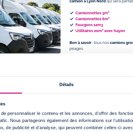
camion à Lyon Nord
qui sera parfa
Camionnettes 3m³
Camionnettes 6m³
Fourgons 12m3
Utilitaires 20m³ avec hayon
Bon à savoir
: tous nos
camions gro
péages.
Détails
tion utilitaire à
ies
e personnaliser le contenu et les annonces, d'offrir des fonctio
rafic. Nous partageons également des informations sur l'utilisati
 camion à Lyon Nord ? Notre agence
es du centre-ville de Lyon
.
.
, de publicité et d'analyse, qui peuvent combiner celles-ci avec
enue du Général de Gaulle) et est