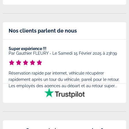
Nos clients parlent de nous
Super expérience !!!
Très
8
Par
Gauthier FLEURY
-
Le Samedi 15 Février 2025 à 23h39
Par
Réservation rapide par internet, véhicule récupérer
Très
rapidement après un tour du véhicule, pareil pour le retour.
à l'
Les employés des agences au départ et au retour super...
très