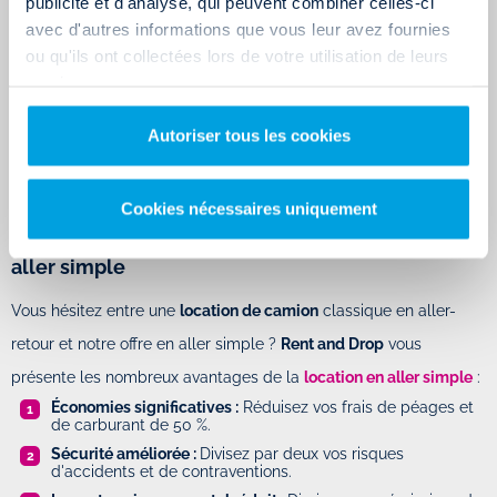
publicité et d'analyse, qui peuvent combiner celles-ci
avec d'autres informations que vous leur avez fournies
ou qu'ils ont collectées lors de votre utilisation de leurs
services.
Autoriser tous les cookies
Cookies nécessaires uniquement
Location d'utilitaire près de Valenciennes en
aller simple
Vous hésitez entre une
location de camion
classique en aller-
retour et notre offre en aller simple ?
Rent and Drop
vous
présente les nombreux avantages de la
location en aller simple
:
Économies significatives :
Réduisez vos frais de péages et
de carburant de 50 %.
Sécurité améliorée :
Divisez par deux vos risques
d'accidents et de contraventions.