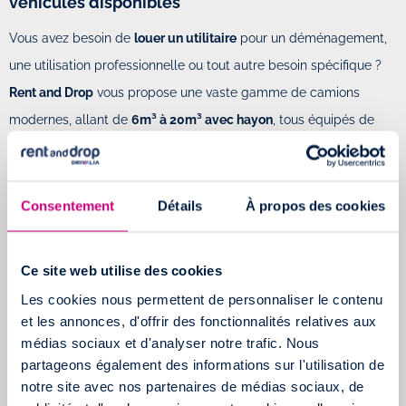
véhicules disponibles
Vous avez besoin de
louer un utilitaire
pour un déménagement,
une utilisation professionnelle ou tout autre besoin spécifique ?
Rent and Drop
vous propose une vaste gamme de camions
modernes, allant de
6m³ à 20m³ avec hayon
, tous équipés de
hayons et âgés de moins de trois ans.
Nos véhicules sont conçus pour votre
confort
et votre
sécurité
,
incluant des fonctionnalités telles que la climatisation, le
Consentement
Détails
À propos des cookies
Bluetooth et le régulateur de vitesse. Faites confiance à Rent and
Drop pour répondre à toutes vos exigences en matière de
Ce site web utilise des cookies
location d'utilitaires à Valenciennes.
Les cookies nous permettent de personnaliser le contenu
Pour vous aider à choisir le véhicule le plus adapté à vos besoins,
et les annonces, d'offrir des fonctionnalités relatives aux
médias sociaux et d'analyser notre trafic. Nous
nous vous invitons à consulter les
fiches détaillées
de chaque
partageons également des informations sur l'utilisation de
camion sur notre site web. Ces fiches contiennent toutes les
notre site avec nos partenaires de médias sociaux, de
informations nécessaires pour faire le meilleur choix.