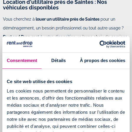
Location d'utilitaire près de Saintes : Nos
véhicules disponibles
Vous cherchez à
louer un utilitaire près de Saintes
pour un
déménagement, un besoin professionnel ou tout autre usage ?
Rent and Drop
met à votre disposition un large choix de camions,
allant de
6m³ à 20m³ avec hayon
, tous récents (moins de trois
ans).
Consentement
Détails
À propos des cookies
Chaque véhicule est équipé de climatisation, Bluetooth et
régulateur de vitesse pour garantir votre confort et votre sécurité.
Ce site web utilise des cookies
Les cookies nous permettent de personnaliser le contenu
et les annonces, d'offrir des fonctionnalités relatives aux
médias sociaux et d'analyser notre trafic. Nous
partageons également des informations sur l'utilisation de
notre site avec nos partenaires de médias sociaux, de
publicité et d'analyse, qui peuvent combiner celles-ci