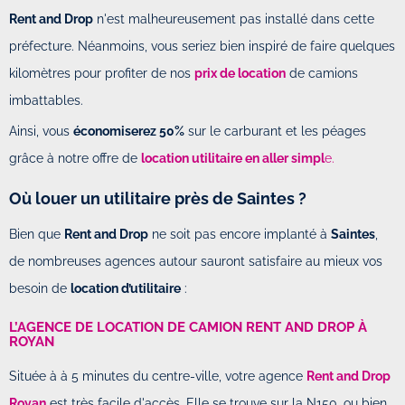
Rent and Drop
n'est malheureusement pas installé dans cette
préfecture. Néanmoins, vous seriez bien inspiré de faire quelques
kilomètres pour profiter de nos
prix de location
de camions
imbattables.
Ainsi, vous
économiserez 50%
sur le carburant et les péages
grâce à notre offre de
location utilitaire en aller simpl
e.
Où louer un utilitaire près de Saintes ?
Bien que
Rent and Drop
ne soit pas encore implanté à
Saintes
,
de nombreuses agences autour sauront satisfaire au mieux vos
besoin de
location d’utilitaire
:
L’AGENCE DE LOCATION DE CAMION RENT AND DROP À
ROYAN
Située à à 5 minutes du centre-ville, votre agence
Rent and Drop
Royan
est très facile d'accès. Elle se trouve sur la N150, ou bien