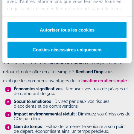
avec d'autres informations que vous leur avez fournies
Pour vous aider à choisir le véhicule le plus adapté à vos besoins,
ou qu'ils ont collectées lors de votre utilisation de leurs
nous vous invitons à consulter les
fiches détaillées
de chaque
services.
camion sur notre site web. Ces fiches contiennent toutes les
Autoriser tous les cookies
informations nécessaires pour faire le meilleur choix.
Location d'utilitaire près de Saintes en aller
Cookies nécessaires uniquement
simple
Vous hésitez entre une
location de camion
classique en aller-
retour et notre offre en aller simple ?
Rent and Drop
vous
explique les nombreux avantages de la
location en aller simple
:
Économies significatives
: Réduisez vos frais de péages et
de carburant de 50%.
Sécurité améliorée
: Divisez par deux vos risques
d'accidents et de contraventions.
Impact environnemental réduit
: Diminuez vos émissions de
CO2 par deux.
Gain de temps
: Évitez de ramener le véhicule à son point
de départ, économisant ainsi un temps précieux.