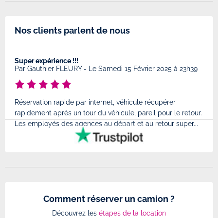
Nos clients parlent de nous
Super expérience !!!
Très
8
Par
Gauthier FLEURY
-
Le Samedi 15 Février 2025 à 23h39
Par
Réservation rapide par internet, véhicule récupérer
Très
rapidement après un tour du véhicule, pareil pour le retour.
à l'
Les employés des agences au départ et au retour super...
très
Comment réserver un camion ?
Découvrez les
étapes de la location