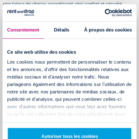
régulateur de vitesse, garantissant ainsi confort et sécurité
pendant votre utilisation.
Consentement
Détails
À propos des cookies
Ce site web utilise des cookies
Les cookies nous permettent de personnaliser le contenu
et les annonces, d'offrir des fonctionnalités relatives aux
médias sociaux et d'analyser notre trafic. Nous
Pour vous aider à faire le meilleur choix, consultez les
fiches
partageons également des informations sur l'utilisation de
détaillées
de chaque camion sur notre site web. Vous y trouverez
notre site avec nos partenaires de médias sociaux, de
publicité et d'analyse, qui peuvent combiner celles-ci
toutes les informations nécessaires pour sélectionner le véhicule
avec d'autres informations que vous leur avez fournies
qui correspond le mieux à vos besoins.
ou qu'ils ont collectées lors de votre utilisation de leurs
services.
Location utilitaire près de Albi en aller simple
Autoriser tous les cookies