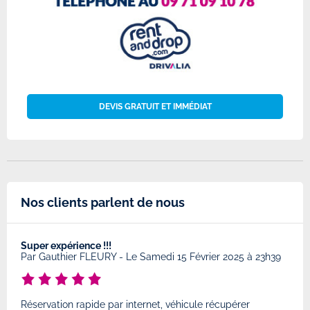
DEVIS GRATUIT ET IMMÉDIAT
Nos clients parlent de nous
Super expérience !!!
Très
8
Par
Gauthier FLEURY
-
Le Samedi 15 Février 2025 à 23h39
Par
Réservation rapide par internet, véhicule récupérer
Très