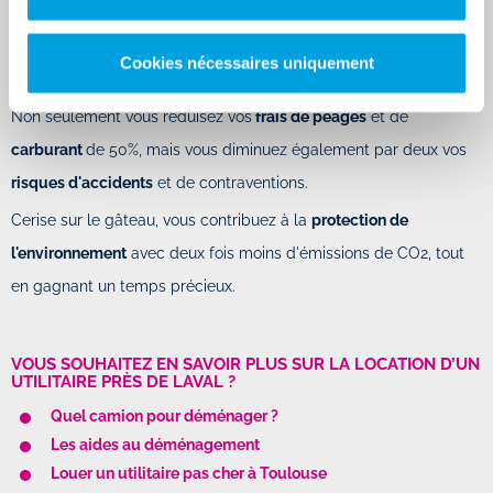
Vous hésitez entre une location de camion classique en aller-
retour et notre offre en
aller simple
? Rent and Drop vous
Cookies nécessaires uniquement
rappelle tous les avantages de louer un utilitaire en aller simple.
Non seulement vous réduisez vos
frais de péages
et de
carburant
de 50%, mais vous diminuez également par deux vos
risques d'accidents
et de contraventions.
Cerise sur le gâteau, vous contribuez à la
protection de
l'environnement
avec deux fois moins d'émissions de CO2, tout
en gagnant un temps précieux.
VOUS SOUHAITEZ EN SAVOIR PLUS SUR LA LOCATION D’UN
UTILITAIRE PRÈS DE LAVAL ?
Quel camion pour déménager ?
Les aides au déménagement
Louer un utilitaire pas cher à Toulouse