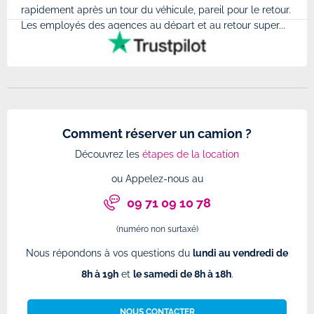
rapidement après un tour du véhicule, pareil pour le retour.
à l'
Les employés des agences au départ et au retour super...
très
Comment réserver un camion ?
Découvrez les
étapes de la location
ou Appelez-nous au
09 71 09 10 78
(numéro non surtaxé)
Nous répondons à vos questions du
lundi au vendredi de
8h à 19h
et
le samedi de 8h à 18h
.
NOUS CONTACTER