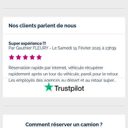
Nos clients parlent de nous
Super expérience !!!
Très
8
Par
Gauthier FLEURY
-
Le Samedi 15 Février 2025 à 23h39
Par
Réservation rapide par internet, véhicule récupérer
Très
rapidement après un tour du véhicule, pareil pour le retour.
à l'
Les employés des agences au départ et au retour super...
très
Comment réserver un camion ?