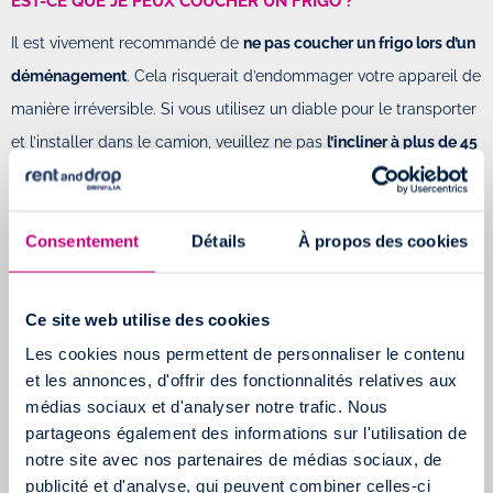
EST-CE QUE JE PEUX COUCHER UN FRIGO ?
Il est vivement recommandé de
ne pas coucher un frigo lors d’un
déménagement
. Cela risquerait d’endommager votre appareil de
manière irréversible. Si vous utilisez un diable pour le transporter
et l’installer dans le camion, veuillez ne pas
l’incliner à plus de 45
degrés.
Pourquoi est-ce que je ne peux pas coucher un frigo ?
Consentement
Détails
À propos des cookies
Il est déconseillé de coucher un frigo lors d’un déménagement
puisque le liquide du compresseur peut remonter dans les
Ce site web utilise des cookies
différents tuyaux ce qui a de grandes chances d’endommager
Les cookies nous permettent de personnaliser le contenu
votre réfrigérateur.
et les annonces, d'offrir des fonctionnalités relatives aux
médias sociaux et d'analyser notre trafic. Nous
De quel côté coucher le frigo ?
partageons également des informations sur l'utilisation de
notre site avec nos partenaires de médias sociaux, de
Impossible de faire autrement ? Il sera donc nécessaire
publicité et d'analyse, qui peuvent combiner celles-ci