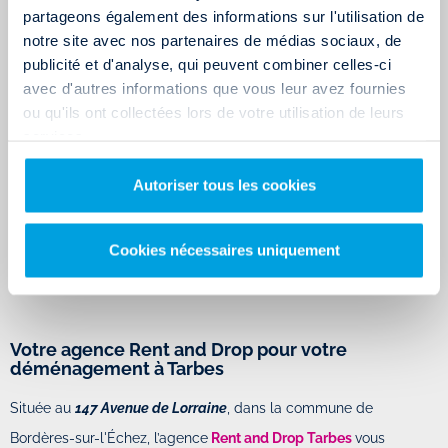
accessibles avec un
permis B
:
partageons également des informations sur l'utilisation de
Utilitaire 3 m³
: Idéal pour un studio (15-25 m²), cartons,
notre site avec nos partenaires de médias sociaux, de
petit électroménager.
publicité et d'analyse, qui peuvent combiner celles-ci
Utilitaire 6 m³
: Adapté à un petit appartement de moins de
avec d'autres informations que vous leur avez fournies
30 m².
ou qu'ils ont collectées lors de votre utilisation de leurs
Utilitaire 12 m³
: Convient pour un T1 ou un logement
services.
jusqu'à 50 m².
Utilitaire 20 m³ avec hayon
: Parfait pour un T2/T3 (45-80
m²), facilite le déménagement des meubles lourds.
Autoriser tous les cookies
Pour en savoir plus :
Quel utilitaire louer ?
Cookies nécessaires uniquement
LOUER UN CAMION
Votre agence Rent and Drop pour votre
déménagement à Tarbes
Située au
147 Avenue de Lorraine
, dans la commune de
Bordères-sur-l'Échez, l’agence
Rent and Drop Tarbes
vous