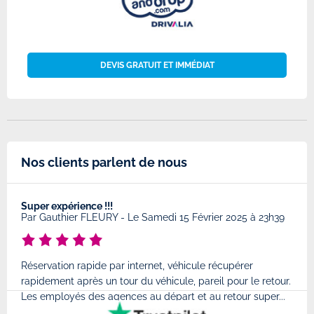
DEVIS GRATUIT ET IMMÉDIAT
Nos clients parlent de nous
Super expérience !!!
Très
8
Par
Gauthier FLEURY
-
Le Samedi 15 Février 2025 à 23h39
Par
Réservation rapide par internet, véhicule récupérer
Très
rapidement après un tour du véhicule, pareil pour le retour.
à l'
Les employés des agences au départ et au retour super...
très