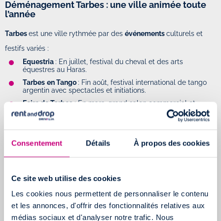
Déménagement Tarbes : une ville animée toute
l’année
Tarbes
est une ville rythmée par des
événements
culturels et
festifs variés :
Equestria
: En juillet, festival du cheval et des arts
équestres au Haras.
Tarbes
en Tango
: Fin août, festival international de tango
argentin avec spectacles et initiations.
Foire de Tarbes
: En mars, grand salon commercial et
artisanal.
Les estivales de Tarbes
: Concerts et animations gratuites
tout l'été dans les parcs et places.
Consentement
Détails
À propos des cookies
Déménagement Tarbes : quel utilitaire choisir
pour bien transporter vos affaires
Ce site web utilise des cookies
Les cookies nous permettent de personnaliser le contenu
Bien
choisir votre utilitaire
est essentiel pour transporter vos
et les annonces, d'offrir des fonctionnalités relatives aux
biens en toute sécurité. Tous les
véhicules Rent and Drop
sont
médias sociaux et d'analyser notre trafic. Nous