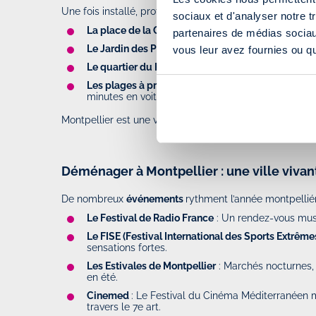
Une fois installé, profitez des trésors de
Montpellier
et 
sociaux et d'analyser notre t
La place de la Comédie
: Centre névralgique de la
partenaires de médias sociaux
Le Jardin des Plantes
: Un havre de paix idéal po
vous leur avez fournies ou qu'
Le quartier du Peyrou
: Parfait pour admirer un 
Les plages à proximité
: Carnon, Palavas-les-Flo
minutes en voiture.
Montpellier est une ville où l’on profite à la fois d’une 
Déménager à Montpellier : une ville vivan
De nombreux
événements
rythment l’année montpelliér
Le Festival de Radio France
: Un rendez-vous musi
Le FISE (Festival International des Sports Extrême
sensations fortes.
Les Estivales de Montpellier
: Marchés nocturnes, 
en été.
Cinemed
: Le Festival du Cinéma Méditerranéen m
travers le 7e art.