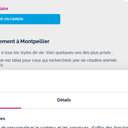
taire
R UN CAMION
ement à Montpellier
à tous les styles de vie. Voici quelques-uns des plus prisés :
tier est idéal pour ceux qui recherchent une vie citadine animée
s.
que, ce quartier moderne séduit par ses espaces ouverts et sa
ier offre un cadre de vie agréable avec ses nombreux parcs,
le et son marché typique, ce quartier combine charme et
Détails
ies
nagement
e personnaliser le contenu et les annonces, d'offrir des fonctio