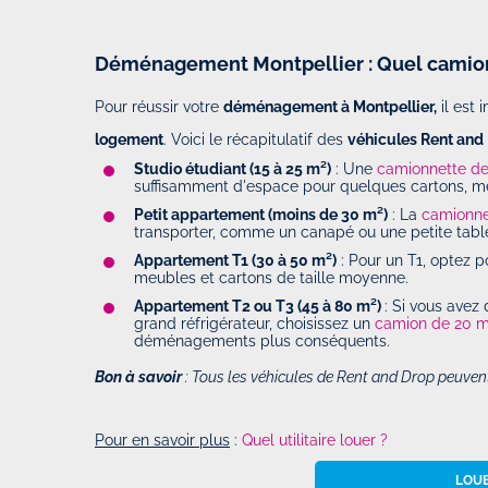
Déménagement Montpellier : Quel camion 
Pour réussir votre
déménagement à Montpellier,
il est 
logement
. Voici le récapitulatif des
véhicules Rent and
Studio étudiant (15 à 25 m²)
: Une
camionnette de
suffisamment d'espace pour quelques cartons, meu
Petit appartement (moins de 30 m²)
: La
camionne
transporter, comme un canapé ou une petite tabl
Appartement T1 (30 à 50 m²)
: Pour un T1, optez 
meubles et cartons de taille moyenne.
Appartement T2 ou T3 (45 à 80 m²)
: Si vous ave
grand réfrigérateur, choisissez un
camion de 20 m
déménagements plus conséquents.
Bon à savoir
: Tous les véhicules de Rent and Drop peuvent 
Pour en savoir plus
:
Quel utilitaire louer ?
LOUE