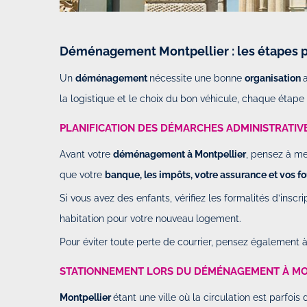
Déménagement Montpellier : les étapes po
Un
déménagement
nécessite une bonne
organisation
la logistique et le choix du bon véhicule, chaque étape 
PLANIFICATION DES DÉMARCHES ADMINISTRATIV
Top expérience avec rent and dro
Avant votre
déménagement à Montpellier
, pensez à me
Par
Raphael
-
Le Dimanche 09 Fév
23h48
que votre
banque, les impôts, votre assurance et vos fo
Si vous avez des enfants, vérifiez les formalités d’inscr
Top expérience avec rent and drop
habitation pour votre nouveau logement.
efficace. Un peu galère la récupé
Pour éviter toute perte de courrier, pensez également 
chez le partenaire mais le suivi d
bien géré photos...
STATIONNEMENT LORS DU DÉMÉNAGEMENT À MO
Montpellier
étant une ville où la circulation est parfo