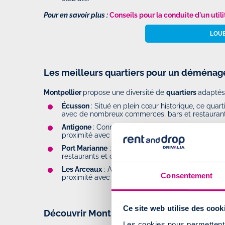
Pour en savoir plus :
Conseils pour la conduite d'un utili
LOUE
Les meilleurs quartiers pour un déménag
Montpellier
propose une diversité de
quartiers
adaptés 
Écusson
: Situé en plein cœur historique, ce quar
avec de nombreux commerces, bars et restaurant
Antigone
: Connu pour son architecture néoclassi
proximité avec le centre-ville.
Port Marianne
: En plein développement, ce quart
restaurants et commodités.
Les Arceaux
: Apprécié pour son ambiance paisib
Consentement
proximité avec le centre.
Ce site web utilise des cook
Découvrir Montpellier après votre démé
Les cookies nous permettent d