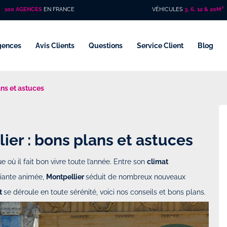
100 AGENCES
EN FRANCE
VÉHICULES
3, 6, 12 & 20M³
gences
Avis Clients
Questions
Service Client
Blog
ns et astuces
r : bons plans et astuces
ue où il fait bon vivre toute l’année. Entre son
climat
udiante animée,
Montpellier
séduit de nombreux nouveaux
t
se déroule en toute sérénité, voici nos conseils et bons plans.