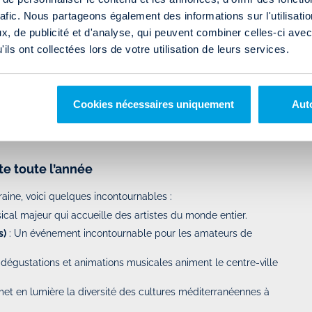
de ses environs :
rafic. Nous partageons également des informations sur l'utilisati
 ville, entouré de cafés et de boutiques animées.
, de publicité et d'analyse, qui peuvent combiner celles-ci avec
ur une promenade en pleine nature.
ils ont collectées lors de votre utilisation de leurs services.
superbe panorama sur Montpellier.
ts ou encore La Grande-Motte sont accessibles en quelques
Cookies nécessaires uniquement
Auto
culture riche, d’un climat agréable et d’un
cadre de vie attractif.
te toute l’année
aine, voici quelques incontournables :
cal majeur qui accueille des artistes du monde entier.
s)
: Un événement incontournable pour les amateurs de
dégustations et animations musicales animent le centre-ville
et en lumière la diversité des cultures méditerranéennes à