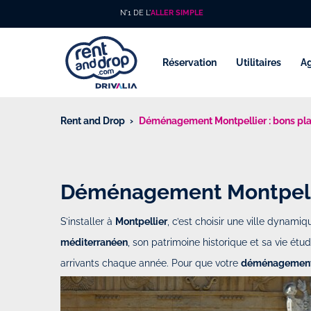
N°1 DE L'
ALLER SIMPLE
Réservation
Utilitaires
A
Rent and Drop
Déménagement Montpellier : bons pla
Déménagement Montpellie
S’installer à
Montpellier
, c’est choisir une ville dynamiq
méditerranéen
, son patrimoine historique et sa vie ét
arrivants chaque année. Pour que votre
déménagemen