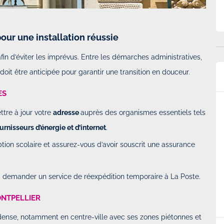
ur une installation réussie
afin d’éviter les imprévus. Entre les démarches administratives,
doit être anticipée pour garantir une transition en douceur.
ES
p.
Super service et véhicule conforme au…
ttre à jour votre
adresse
auprès des organismes essentiels tels
rier 2025 à
Par
Martinussen
-
Le Dimanche 09 Février 2025 à
17h28
urnisseurs d’énergie et d’internet
.
iption scolaire et assurez-vous d’avoir souscrit une assurance
. Facile et
Super service et véhicule conforme au attente, et
ration du véhicule
la location en aller simple super pratique.
à demander un service de réexpédition temporaire à La Poste.
es véhicules est
NTPELLIER
is dense, notamment en centre-ville avec ses zones piétonnes et