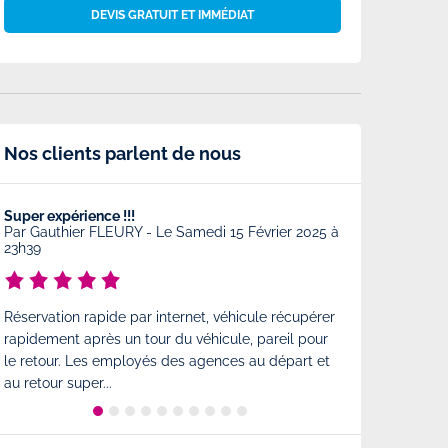
DEVIS GRATUIT ET IMMÉDIAT
Nos clients parlent de nous
Super expérience !!!
Très bonne prest
Par
Gauthier FLEURY
-
Le Samedi 15 Février 2025 à
Par
Charlotte
-
23h39
Très bonne prest
Réservation rapide par internet, véhicule récupérer
comme à l'arrivé
rapidement après un tour du véhicule, pareil pour
est également tr
le retour. Les employés des agences au départ et
état...
au retour super...