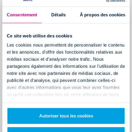
RÉALISER DES ÉCONOMIES
Consentement
Détails
À propos des cookies
Un déménagement à Marseille en aller simple vous permettra
de faire
50 % d’économies sur votre carburant et sur vos péages
.
En effet, lorsque vous déménagez en aller simple à Marseille,
Ce site web utilise des cookies
vous n’effectuez pas le trajet retour et n’avez donc pas à payer
Les cookies nous permettent de personnaliser le contenu
les frais liés au carburant.
et les annonces, d'offrir des fonctionnalités relatives aux
médias sociaux et d'analyser notre trafic. Nous
En plus des économies que vous ferez sur votre trajet, vous
partageons également des informations sur l'utilisation de
gagnerez un temps énorme et économiserez de la fatigue et du
notre site avec nos partenaires de médias sociaux, de
stress.
publicité et d'analyse, qui peuvent combiner celles-ci
avec d'autres informations que vous leur avez fournies
2. DÉMÉNAGER À MARSEILLE EN ALLER SIMPLE POUR
ou qu'ils ont collectées lors de votre utilisation de leurs
VIVRE DANS LA VILLE LA PLUS ENSOLEILLÉE DE FRANCE
services.
Si vous n’aviez besoin que d’une seule raison pour laquelle vous
devriez déménager à Marseille en aller simple ce serait celle-ci :
Autoriser tous les cookies
Marseille est la ville la plus ensoleillée de France
. Avec plus de