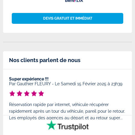
DEVIS GRATUIT ET IMMÉDIAT
Nos clients parlent de nous
Super expérience !!!
Très
8
Par
Gauthier FLEURY
-
Le Samedi 15 Février 2025 à 23h39
Par
Réservation rapide par internet, véhicule récupérer
Très
rapidement après un tour du véhicule, pareil pour le retour.
à l'
Les employés des agences au départ et au retour super...
très