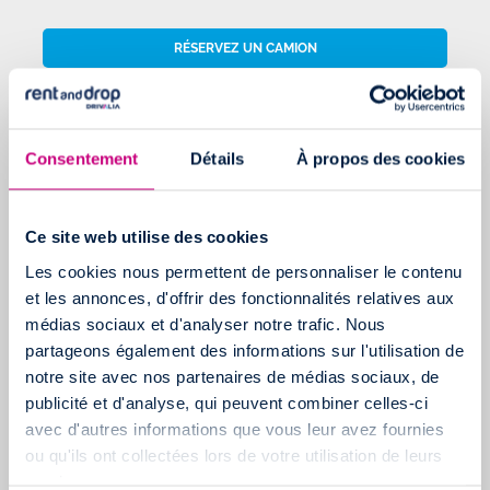
RÉSERVEZ UN CAMION
Découvrez le
Top 10 des trajets en aller simple au départ de
Paris
Consentement
Détails
À propos des cookies
*
Prix d'un trajet Chambéry-Paris selon
Mappy
à bord d'un utilitaire
Ce site web utilise des cookies
diesel avec une consommation moyenne de 10L/100km
Les cookies nous permettent de personnaliser le contenu
et les annonces, d'offrir des fonctionnalités relatives aux
médias sociaux et d'analyser notre trafic. Nous
partageons également des informations sur l'utilisation de
LOUEZ UN CAMION EN ALLER SIMPLE
notre site avec nos partenaires de médias sociaux, de
publicité et d'analyse, qui peuvent combiner celles-ci
avec d'autres informations que vous leur avez fournies
ou qu'ils ont collectées lors de votre utilisation de leurs
services.