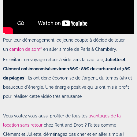
Pour leur déménagement, ce jeune couple à décidé de louer
un
camion de 20m³
en aller simple de Paris à Chambéry.
En évitant un voyage retour à vide vers la capitale,
Juliette et
Clément ont économisé environ 166€ : 88€ de carburant et 78€
de péages
*. Ils ont donc économisé de l'argent, du temps (5h) et
beaucoup d'énergie. Une énergie positive qu'ils ont mis à profit
pour réaliser cette vidéo très amusante.
Vous voulez vous aussi profiter de tous les
avantages de la
location sans retour
chez Rent and Drop ? Faites comme
Clément et Juliette, déménagez pas cher et en aller simple !