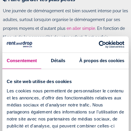
Une journée de déménagement est bien souvent intense pour les
adultes, surtout lorsqu’on organise le déménagement par ses
propres moyens et d'autant plus
en aller simple
. En fonction de
l’âge et de la personnalité de votre enfant, il est parfois
préférable de
le faire garder par un membre ou un ami proche de
la famille
. Cela évitera en effet de trop les exciter et d'éviter des
Consentement
Détails
À propos des cookies
pleurs inutiles.
Pour certain cependant, il est rassurant de voir l’ancien logement
Ce site web utilise des cookies
et le nouveau logement se remplir. La décision revient aux
Les cookies nous permettent de personnaliser le contenu
parents mais il est préférable d’en discuter avec les personnes
et les annonces, d'offrir des fonctionnalités relatives aux
qui interagissent de manière régulière avec votre enfant
médias sociaux et d'analyser notre trafic. Nous
(nourrice, amis, grands parents etc.) pour connaître leur opinion
partageons également des informations sur l'utilisation de
sur le sujet.
notre site avec nos partenaires de médias sociaux, de
publicité et d'analyse, qui peuvent combiner celles-ci
5. Aménager leur chambre en priorité