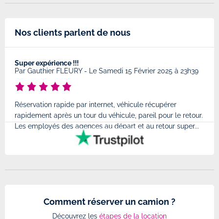
Nos clients parlent de nous
Super expérience !!!
Très
8
Par
Gauthier FLEURY
-
Le Samedi 15 Février 2025 à 23h39
Par
Réservation rapide par internet, véhicule récupérer
Très
rapidement après un tour du véhicule, pareil pour le retour.
à l'
Les employés des agences au départ et au retour super...
très
Comment réserver un camion ?
Découvrez les
étapes de la location