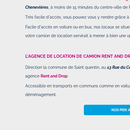
Chenevières
, à moins de 15 minutes du centre-ville de 
Très facile d'accès, vous pouvez vous y rendre grâce à 
Facile d'accès en voiture ou en bus, nos locaux se sit
votre camion de location servirait à mener à bien une 
L'AGENCE DE LOCATION DE CAMION RENT AND DR
Top expérience avec rent and dro
Direction la commune de Saint quentin, au
13 Rue du 
Par
Raphael
-
Le Dimanche 09 Fév
23h48
agence
Rent and Drop
.
Accessible en transports en communs comme en voiture
Top expérience avec rent and drop
déménagement.
efficace. Un peu galère la récupé
chez le partenaire mais le suivi d
NOS PRIX 
bien géré photos...