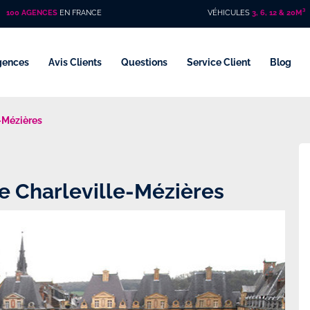
100 AGENCES
EN FRANCE
VÉHICULES
3, 6, 12 & 20M³
gences
Avis Clients
Questions
Service Client
Blog
e-Mézières
de Charleville-Mézières