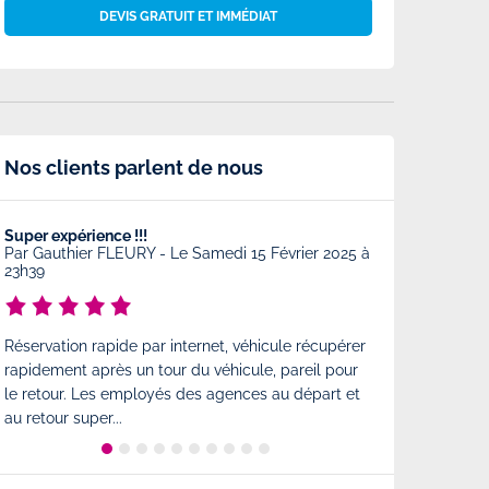
DEVIS GRATUIT ET IMMÉDIAT
Nos clients parlent de nous
Super expérience !!!
Très bonne prest
Par
Gauthier FLEURY
-
Le Samedi 15 Février 2025 à
Par
Charlotte
-
23h39
Très bonne prest
Réservation rapide par internet, véhicule récupérer
comme à l'arrivé
rapidement après un tour du véhicule, pareil pour
est également tr
le retour. Les employés des agences au départ et
état...
au retour super...