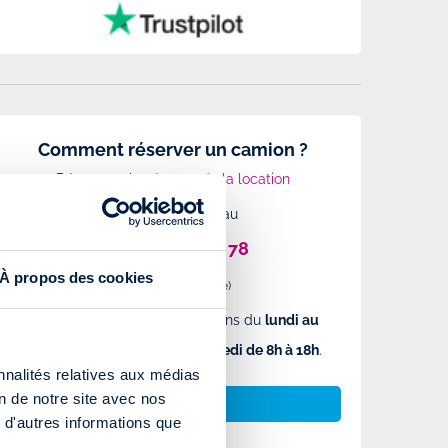
Comment réserver un camion ?
Découvrez les
étapes de la location
ou Appelez-nous au
09 71 09 10 78
À propos des cookies
(numéro non surtaxé)
Nous répondons à vos questions du
lundi au
vendredi de 8h à 19h
et
le samedi de 8h à 18h
.
nnalités relatives aux médias
on de notre site avec nos
NOUS CONTACTER
 d'autres informations que