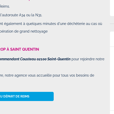
Reims.
l'autoroute A34 ou la N31.
uent également à quelques minutes d'une déchèterie au cas où
opération de grand nettoyage
OP À SAINT QUENTIN
p.
Super service et véhicule conforme au…
Commandant Cousteau 02100 Saint-Quentin
pour rejoindre notre
rier 2025 à
Par
Martinussen
-
Le Dimanche 09 Février 2025 à
17h28
, notre agence vous accueille pour tous vos besoins de
. Facile et
Super service et véhicule conforme au attente, et
ration du véhicule
la location en aller simple super pratique.
es véhicules est
AU DÉPART DE REIMS