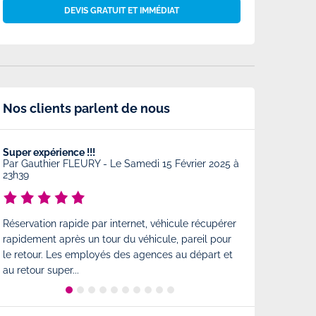
DEVIS GRATUIT ET IMMÉDIAT
Nos clients parlent de nous
Super expérience !!!
Très bonne prest
Par
Gauthier FLEURY
-
Le Samedi 15 Février 2025 à
Par
Charlotte
-
23h39
Très bonne prest
Réservation rapide par internet, véhicule récupérer
comme à l'arrivé
rapidement après un tour du véhicule, pareil pour
est également tr
le retour. Les employés des agences au départ et
état...
au retour super...