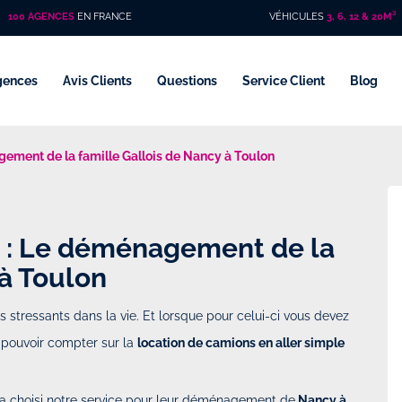
100 AGENCES
EN FRANCE
VÉHICULES
3, 6, 12 & 20M³
gences
Avis Clients
Questions
Service Client
Blog
gement de la famille Gallois de Nancy à Toulon
p : Le déménagement de la
 à Toulon
s stressants dans la vie. Et lorsque pour celui-ci vous devez
e pouvoir compter sur la
location de camions en aller simple
i a choisi notre service pour leur déménagement de
Nancy à