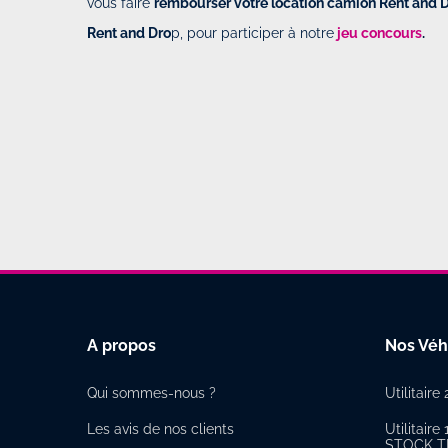
vous faire
rembourser votre location camion Rent and 
Rent and Dro
p, pour participer à notre
jeu concours
.
A propos
Nos Véh
Qui sommes-nous ?
Utilitair
Les avis de nos clients
Utilitai
STOCK TR