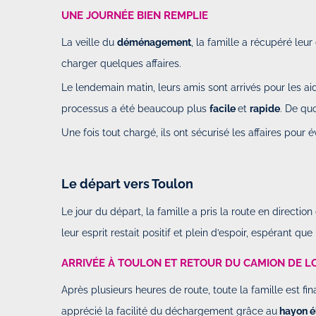
UNE JOURNÉE BIEN REMPLIE
La veille du
déménagement
, la famille a récupéré leu
charger quelques affaires.
Le lendemain matin, leurs amis sont arrivés pour les 
processus a été beaucoup plus
facile
et
rapide
. De qu
Une fois tout chargé, ils ont sécurisé les affaires pour 
Top expérience avec rent and dro
Par
Raphael
-
Le Dimanche 09 Fév
23h48
Le départ vers Toulon
Le jour du départ, la famille a pris la route en directio
Top expérience avec rent and drop
leur esprit restait positif et plein d’espoir, espérant que 
efficace. Un peu galère la récupé
chez le partenaire mais le suivi d
ARRIVÉE À TOULON ET RETOUR DU CAMION DE L
bien géré photos...
Après plusieurs heures de route, toute la famille est fi
apprécié la facilité du déchargement grâce au
hayon é