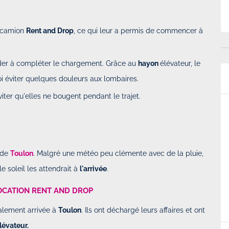
r camion
Rent and Drop
, ce qui leur a permis de commencer à
aider à compléter le chargement. Grâce au
hayon
élévateur, le
oi éviter quelques douleurs aux lombaires.
éviter qu'elles ne bougent pendant le trajet.
p.
Super service et véhicule conforme au…
rier 2025 à
Par
Martinussen
-
Le Dimanche 09 Février 2025 à
17h28
n de
Toulon
. Malgré une météo peu clémente avec de la pluie,
. Facile et
Super service et véhicule conforme au attente, et
le soleil les attendrait à
l'arrivée
.
ration du véhicule
la location en aller simple super pratique.
es véhicules est
OCATION RENT AND DROP
nalement arrivée à
Toulon
. Ils ont déchargé leurs affaires et ont
lévateur.