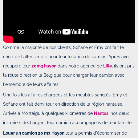
Comme la majorité de nos clients, Sofiane et Emy ont fait le
choix de l'aller simple pour leur location de camion. Après avoir
récupéré leur
20m3 hayon
dans notre agence de
Lille
, ils ont pris
la route direction la Belgique pour charger leur camion avec
l'ensemble de leurs affaires.
Une fois les affaires chargées et les meubles sanglés, Emy et
Sofiane ont fait demi tour en direction de la région nantaise.
Arrivés à Montaigu à quelques kilomètres de
Nantes
, nos deux
infirmiers déchargent leur camion accompagnés de leur famille.
Louer un camion 20 m3 Hayon
leur a permis d'économiser de