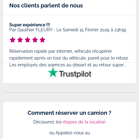
Nos clients parlent de nous
Super expérience !!!
Très
8
Par
Gauthier FLEURY
-
Le Samedi 15 Février 2025 à 23h39
Par
Réservation rapide par internet, véhicule récupérer
Très
rapidement après un tour du véhicule, pareil pour le retour.
à l'
Les employés des agences au départ et au retour super...
très
Comment réserver un camion ?
Découvrez les
étapes de la location
ou Appelez-nous au